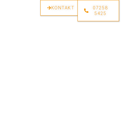
KONTAKT
07258
5425